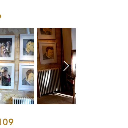
9
109